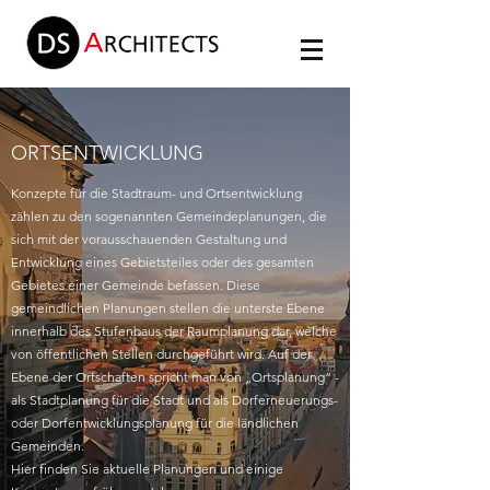
ORTSENTWICKLUNG
Konzepte für die Stadtraum- und Ortsentwicklung
zählen zu den sogenannten Gemeindeplanungen, die
sich mit der vorausschauenden Gestaltung und
Entwicklung eines Gebietsteiles oder des gesamten
Gebietes einer Gemeinde befassen. Diese
gemeindlichen Planungen stellen die unterste Ebene
innerhalb des Stufenbaus der Raumplanung dar, welche
von öffentlichen Stellen durchgeführt wird. Auf der
Ebene der Ortschaften spricht man von „Ortsplanung“ -
als Stadtplanung für die Stadt und als Dorferneuerungs-
oder Dorfentwicklungsplanung für die ländlichen
Gemeinden.
Hier finden Sie aktuelle Planungen und einige